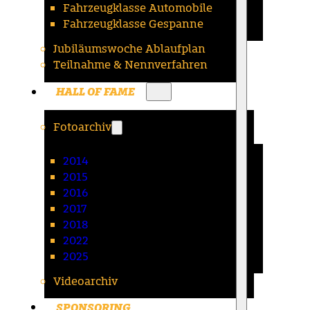
Fahrzeugklasse Automobile
Fahrzeugklasse Gespanne
Jubiläumswoche Ablaufplan
Teilnahme & Nennverfahren
HALL OF FAME
Fotoarchiv
2014
2015
2016
2017
2018
2022
2025
Videoarchiv
SPONSORING