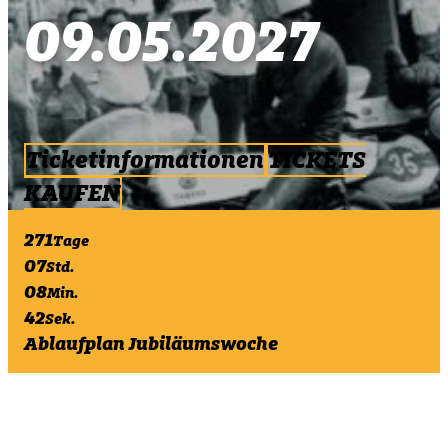
09.05.2027
Ticketinformationen
TICKETS
KAUFEN
271
Tage
07
Std.
08
Min.
41
Sek.
Ablaufplan Jubiläumswoche