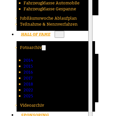
Fahrzeugklasse Automobile
Fahrzeugklasse Gespanne
Jubiläumswoche Ablaufplan
Teilnahme & Nennverfahren
HALL OF FAME
Fotoarchiv
2014
2015
2016
2017
2018
2022
2025
Videoarchiv
SPONSORING