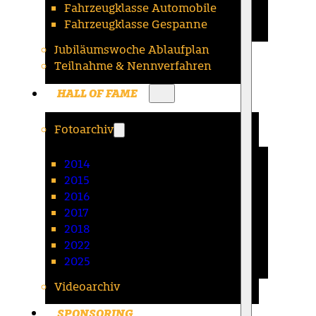
Fahrzeugklasse Automobile
Fahrzeugklasse Gespanne
Jubiläumswoche Ablaufplan
Teilnahme & Nennverfahren
HALL OF FAME
Fotoarchiv
2014
2015
2016
2017
2018
2022
2025
Videoarchiv
SPONSORING