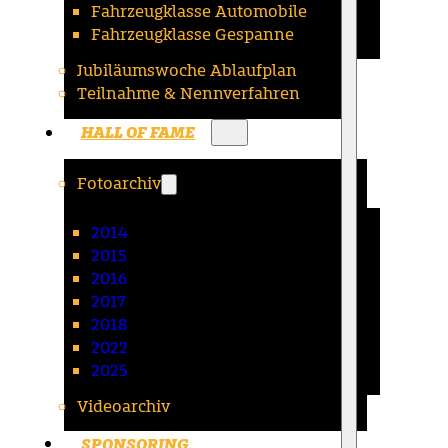
Fahrzeugklasse Automobile
Fahrzeugklasse Gespanne
Jubiläumswoche Ablaufplan
Teilnahme & Nennverfahren
HALL OF FAME
Fotoarchiv
2014
2015
2016
2017
2018
2022
2025
Videoarchiv
SPONSORING