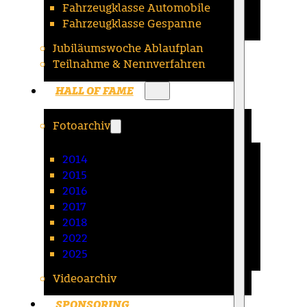
Fahrzeugklasse Automobile
Fahrzeugklasse Gespanne
Jubiläumswoche Ablaufplan
Teilnahme & Nennverfahren
HALL OF FAME
Fotoarchiv
2014
2015
2016
2017
2018
2022
2025
Videoarchiv
SPONSORING