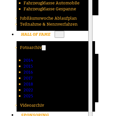
Fahrzeugklasse Automobile
Fahrzeugklasse Gespanne
Jubiläumswoche Ablaufplan
Teilnahme & Nennverfahren
HALL OF FAME
Fotoarchiv
2014
2015
2016
2017
2018
2022
2025
Videoarchiv
SPONSORING