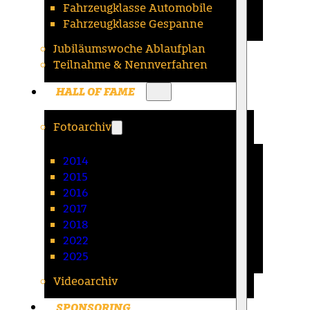
Fahrzeugklasse Automobile
Fahrzeugklasse Gespanne
Jubiläumswoche Ablaufplan
Teilnahme & Nennverfahren
HALL OF FAME
Fotoarchiv
2014
2015
2016
2017
2018
2022
2025
Videoarchiv
SPONSORING