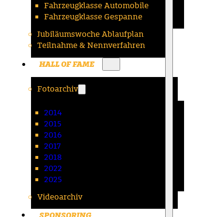
Fahrzeugklasse Automobile
Fahrzeugklasse Gespanne
Jubiläumswoche Ablaufplan
Teilnahme & Nennverfahren
HALL OF FAME
Fotoarchiv
2014
2015
2016
2017
2018
2022
2025
Videoarchiv
SPONSORING