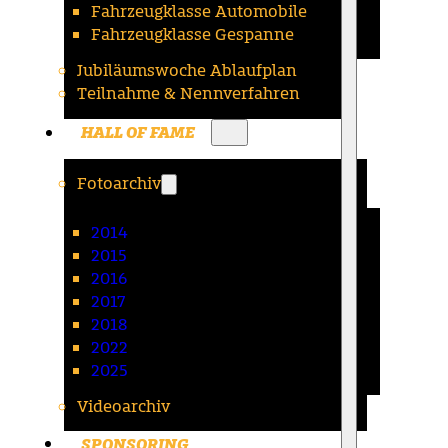
Fahrzeugklasse Automobile
Fahrzeugklasse Gespanne
Jubiläumswoche Ablaufplan
Teilnahme & Nennverfahren
HALL OF FAME
Fotoarchiv
2014
2015
2016
2017
2018
2022
2025
Videoarchiv
SPONSORING