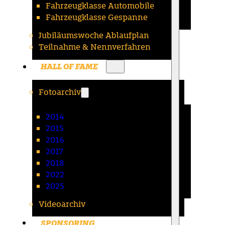
Fahrzeugklasse Automobile
Fahrzeugklasse Gespanne
Jubiläumswoche Ablaufplan
Teilnahme & Nennverfahren
HALL OF FAME
Fotoarchiv
2014
2015
2016
2017
2018
2022
2025
Videoarchiv
SPONSORING